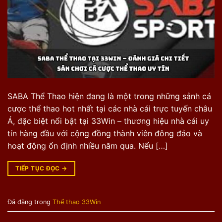
SABA Thể Thao hiện đang là một trong những sảnh cá
cược thể thao hot nhất tại các nhà cái trực tuyến châu
Á, đặc biệt nổi bật tại 33Win – thương hiệu nhà cái uy
tín hàng đầu với cộng đồng thành viên đông đảo và
hoạt động ổn định nhiều năm qua. Nếu […]
TIẾP TỤC ĐỌC
→
Đã đăng trong
Thể thao 33Win