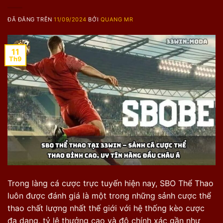
ĐÃ ĐĂNG TRÊN
11/09/2024
BỞI
QUANG MR
11
Th9
Trong làng cá cược trực tuyến hiện nay, SBO Thể Thao
luôn được đánh giá là một trong những sảnh cược thể
thao chất lượng nhất thế giới với hệ thống kèo cược
đa dạng, tỷ lệ thưởng cao và độ chính xác gần như