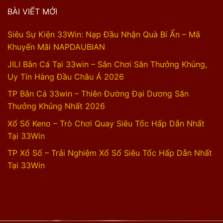
BÀI VIẾT MỚI
Siêu Sự Kiện 33Win: Nạp Đầu Nhận Quà Bí Ẩn – Mã
Khuyến Mãi NAPDAUBIAN
JILI Bắn Cá Tại 33win – Sân Chơi Săn Thưởng Khủng,
Uy Tín Hàng Đầu Châu Á 2026
TP Bắn Cá 33win – Thiên Đường Đại Dương Săn
Thưởng Khủng Nhất 2026
Xổ Số Keno – Trò Chơi Quay Siêu Tốc Hấp Dẫn Nhất
Tại 33Win
TP Xổ Số – Trải Nghiệm Xổ Số Siêu Tốc Hấp Dẫn Nhất
Tại 33Win