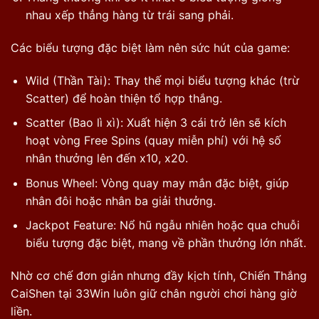
nhau xếp thẳng hàng từ trái sang phải.
Các biểu tượng đặc biệt làm nên sức hút của game:
Wild (Thần Tài): Thay thế mọi biểu tượng khác (trừ
Scatter) để hoàn thiện tổ hợp thắng.
Scatter (Bao lì xì): Xuất hiện 3 cái trở lên sẽ kích
hoạt vòng Free Spins (quay miễn phí) với hệ số
nhân thưởng lên đến x10, x20.
Bonus Wheel: Vòng quay may mắn đặc biệt, giúp
nhân đôi hoặc nhân ba giải thưởng.
Jackpot Feature: Nổ hũ ngẫu nhiên hoặc qua chuỗi
biểu tượng đặc biệt, mang về phần thưởng lớn nhất.
Nhờ cơ chế đơn giản nhưng đầy kịch tính, Chiến Thắng
CaiShen tại 33Win luôn giữ chân người chơi hàng giờ
liền.