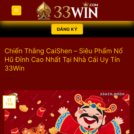
Chuyển
đến
nội
dung
ĐĂNG KÝ
Chiến Thắng CaiShen – Siêu Phẩm Nổ
Hũ Đỉnh Cao Nhất Tại Nhà Cái Uy Tín
33Win
11
Th9