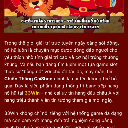
Trong thế giới giải trí trực tuyến ngày càng sôi động,
nổ hũ luôn là chuyên mục được đông đảo người chơi
yêu thích nhờ tính giải trí cao và cơ hội trúng thưởng
khủng. Và nếu bạn đang tìm kiếm một tựa game slot
thực sự “bùng nổ” với chủ đề tài lộc, may mắn, thì
Chiến Thắng CaiShen
chính là cái tên không thể bỏ
qua. Đây là siêu phẩm đang thống trị bảng xếp hạng
nổ hũ tại
33Win
– nhà cái uy tín hàng đầu châu Á với
hàng triệu thành viên tin tưởng tham gia mỗi ngày.
33Win không chỉ nổi tiếng với hệ thống game đa dạng
mà còn cam kết mang đến trải nghiệm công bằng,
minh bạch và an toàn tuyệt đối. Với giấy phép hoạt