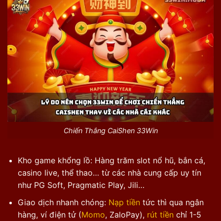
Chiến Thắng CaiShen 33Win
Kho game khổng lồ: Hàng trăm slot nổ hũ, bắn cá,
casino live, thể thao… từ các nhà cung cấp uy tín
như PG Soft, Pragmatic Play, Jili…
Giao dịch nhanh chóng:
Nạp tiền
tức thì qua ngân
hàng, ví điện tử (
Momo
, ZaloPay),
rút tiền
chỉ 1-5