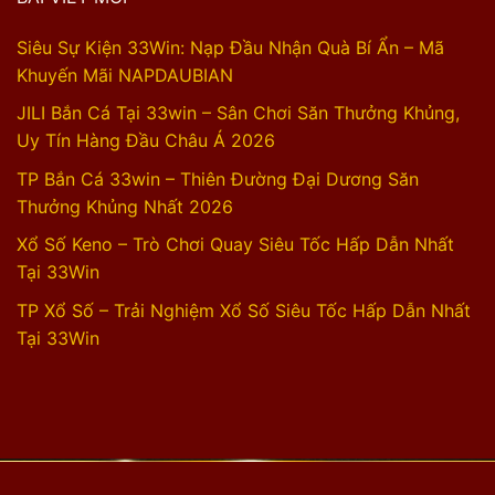
Siêu Sự Kiện 33Win: Nạp Đầu Nhận Quà Bí Ẩn – Mã
Khuyến Mãi NAPDAUBIAN
JILI Bắn Cá Tại 33win – Sân Chơi Săn Thưởng Khủng,
Uy Tín Hàng Đầu Châu Á 2026
TP Bắn Cá 33win – Thiên Đường Đại Dương Săn
Thưởng Khủng Nhất 2026
Xổ Số Keno – Trò Chơi Quay Siêu Tốc Hấp Dẫn Nhất
Tại 33Win
TP Xổ Số – Trải Nghiệm Xổ Số Siêu Tốc Hấp Dẫn Nhất
Tại 33Win