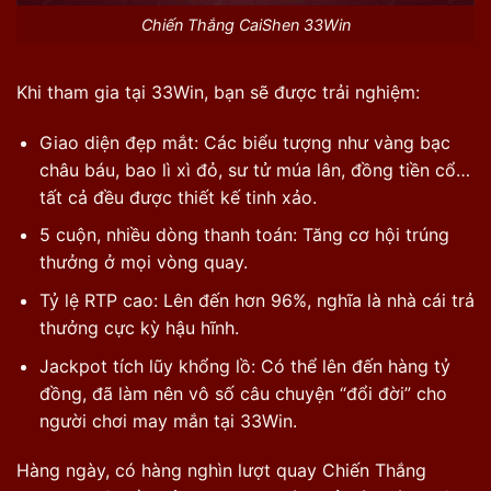
Chiến Thắng CaiShen 33Win
Khi tham gia tại 33Win, bạn sẽ được trải nghiệm:
Giao diện đẹp mắt: Các biểu tượng như vàng bạc
châu báu, bao lì xì đỏ, sư tử múa lân, đồng tiền cổ…
tất cả đều được thiết kế tinh xảo.
5 cuộn, nhiều dòng thanh toán: Tăng cơ hội trúng
thưởng ở mọi vòng quay.
Tỷ lệ RTP cao: Lên đến hơn 96%, nghĩa là nhà cái trả
thưởng cực kỳ hậu hĩnh.
Jackpot tích lũy khổng lồ: Có thể lên đến hàng tỷ
đồng, đã làm nên vô số câu chuyện “đổi đời” cho
người chơi may mắn tại 33Win.
Hàng ngày, có hàng nghìn lượt quay Chiến Thắng