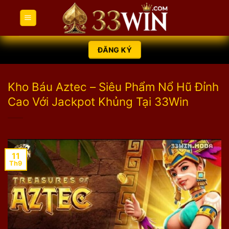
Chuyển
đến
nội
dung
ĐĂNG KÝ
Kho Báu Aztec – Siêu Phẩm Nổ Hũ Đỉnh
Cao Với Jackpot Khủng Tại 33Win
11
Th9