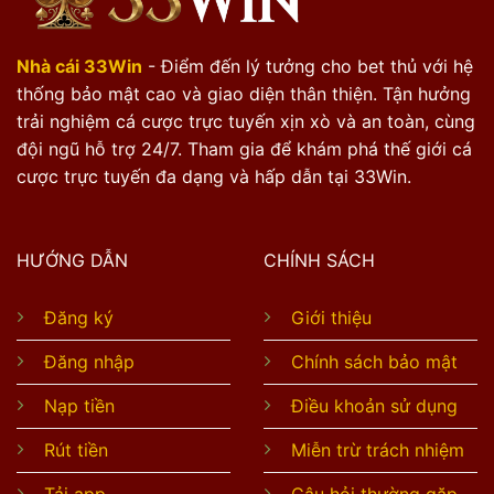
Nhà cái 33Win
- Điểm đến lý tưởng cho bet thủ với hệ
thống bảo mật cao và giao diện thân thiện. Tận hưởng
trải nghiệm cá cược trực tuyến xịn xò và an toàn, cùng
đội ngũ hỗ trợ 24/7. Tham gia để khám phá thế giới cá
cược trực tuyến đa dạng và hấp dẫn tại 33Win.
HƯỚNG DẪN
CHÍNH SÁCH
Đăng ký
Giới thiệu
Đăng nhập
Chính sách bảo mật
Nạp tiền
Điều khoản sử dụng
Rút tiền
Miễn trừ trách nhiệm