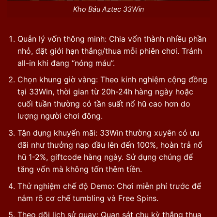
Kho Báu Aztec 33Win
Quản lý vốn thông minh: Chia vốn thành nhiều phần
nhỏ, đặt giới hạn thắng/thua mỗi phiên chơi. Tránh
all-in khi đang “nóng máu”.
Chọn khung giờ vàng: Theo kinh nghiệm cộng đồng
tại 33Win, thời gian từ 20h-24h hàng ngày hoặc
cuối tuần thường có tần suất nổ hũ cao hơn do
lượng người chơi đông.
Tận dụng khuyến mãi: 33Win thường xuyên có ưu
đãi như thưởng nạp đầu lên đến 100%, hoàn trả nổ
hũ 1-2%, giftcode hàng ngày. Sử dụng chúng để
tăng vốn mà không tốn thêm tiền.
Thử nghiệm chế độ Demo: Chơi miễn phí trước để
nắm rõ cơ chế tumbling và Free Spins.
Theo dõi lịch sử quay: Quan sát chu kỳ thắng thua