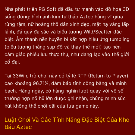
Nhà phát triển PG Soft đã đầu tư mạnh vào đồ họa 3D
sống động: hình ảnh kim tự tháp Aztec hùng vĩ giữa
rừng rậm, nữ hoàng thổ dân xinh đẹp, mặt nạ vàng lấp
lánh, đá quý đa sắc và biểu tượng Wild/Scatter đặc
biệt. Âm thanh nền huyền bí kết hợp hiệu ứng tumbling
(biểu tượng thắng sụp đổ và thay thế mới) tạo nên
cảm giác phiêu lưu thực thụ, như đang lạc vào thế giới
cổ đại.
Tại 33Win, trò chơi này có tỷ lệ RTP (Return to Player)
cao khoảng 96.71%, đảm bảo tính công bằng và minh
bạch. Hàng ngày, có hàng nghìn lượt quay với vô số
trường hợp nổ hũ lớn được ghi nhận, chứng minh sức
hút không thể chối cãi của tựa game này.
Luật Chơi Và Các Tính Năng Đặc Biệt Của Kho
Báu Aztec