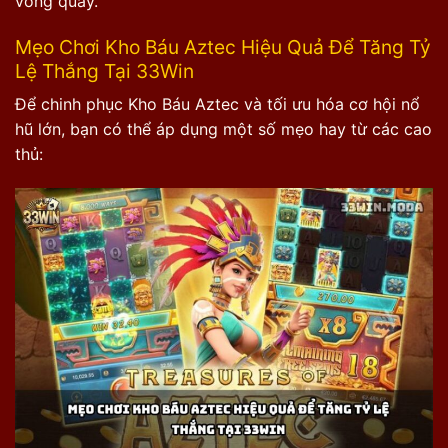
vòng quay.
Mẹo Chơi Kho Báu Aztec Hiệu Quả Để Tăng Tỷ
Lệ Thắng Tại 33Win
Để chinh phục Kho Báu Aztec và tối ưu hóa cơ hội nổ
hũ lớn, bạn có thể áp dụng một số mẹo hay từ các cao
thủ: