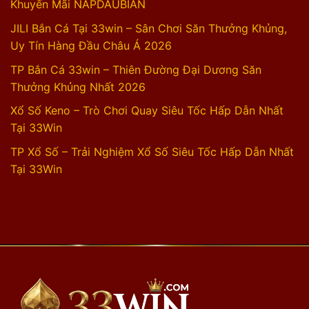
Khuyến Mãi NAPDAUBIAN
JILI Bắn Cá Tại 33win – Sân Chơi Săn Thưởng Khủng,
Uy Tín Hàng Đầu Châu Á 2026
TP Bắn Cá 33win – Thiên Đường Đại Dương Săn
Thưởng Khủng Nhất 2026
Xổ Số Keno – Trò Chơi Quay Siêu Tốc Hấp Dẫn Nhất
Tại 33Win
TP Xổ Số – Trải Nghiệm Xổ Số Siêu Tốc Hấp Dẫn Nhất
Tại 33Win