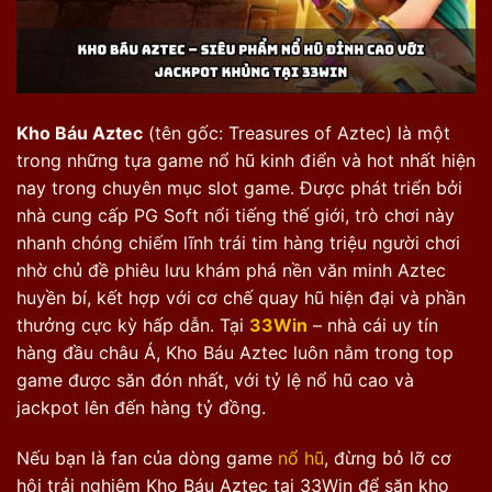
Kho Báu Aztec
(tên gốc: Treasures of Aztec) là một
trong những tựa game nổ hũ kinh điển và hot nhất hiện
nay trong chuyên mục slot game. Được phát triển bởi
nhà cung cấp PG Soft nổi tiếng thế giới, trò chơi này
nhanh chóng chiếm lĩnh trái tim hàng triệu người chơi
nhờ chủ đề phiêu lưu khám phá nền văn minh Aztec
huyền bí, kết hợp với cơ chế quay hũ hiện đại và phần
thưởng cực kỳ hấp dẫn. Tại
33Win
– nhà cái uy tín
hàng đầu châu Á, Kho Báu Aztec luôn nằm trong top
game được săn đón nhất, với tỷ lệ nổ hũ cao và
jackpot lên đến hàng tỷ đồng.
Nếu bạn là fan của dòng game
nổ hũ
, đừng bỏ lỡ cơ
hội trải nghiệm Kho Báu Aztec tại 33Win để săn kho