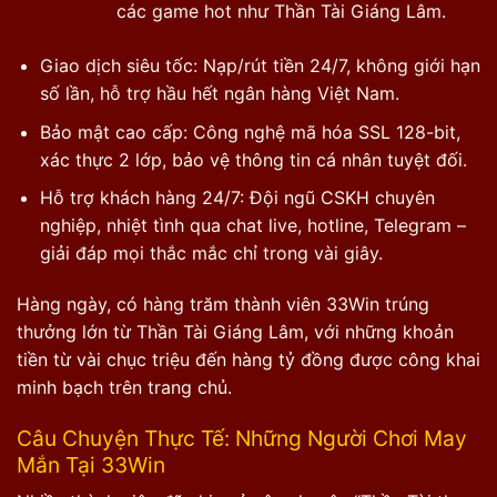
các game hot như Thần Tài Giáng Lâm.
Giao dịch siêu tốc: Nạp/rút tiền 24/7, không giới hạn
số lần, hỗ trợ hầu hết ngân hàng Việt Nam.
Bảo mật cao cấp: Công nghệ mã hóa SSL 128-bit,
xác thực 2 lớp, bảo vệ thông tin cá nhân tuyệt đối.
Hỗ trợ khách hàng 24/7: Đội ngũ CSKH chuyên
nghiệp, nhiệt tình qua chat live, hotline, Telegram –
giải đáp mọi thắc mắc chỉ trong vài giây.
Hàng ngày, có hàng trăm thành viên 33Win trúng
thưởng lớn từ Thần Tài Giáng Lâm, với những khoản
tiền từ vài chục triệu đến hàng tỷ đồng được công khai
minh bạch trên trang chủ.
Câu Chuyện Thực Tế: Những Người Chơi May
Mắn Tại 33Win