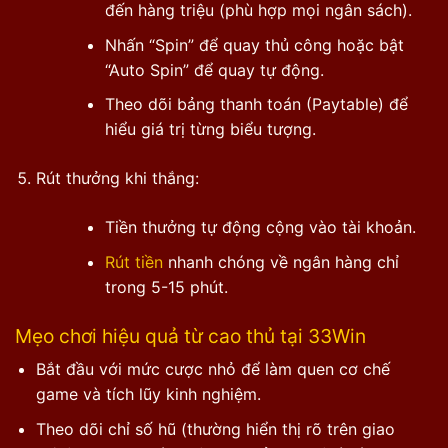
đến hàng triệu (phù hợp mọi ngân sách).
Nhấn “Spin” để quay thủ công hoặc bật
“Auto Spin” để quay tự động.
Theo dõi bảng thanh toán (Paytable) để
hiểu giá trị từng biểu tượng.
Rút thưởng khi thắng:
Tiền thưởng tự động cộng vào tài khoản.
Rút tiền
nhanh chóng về ngân hàng chỉ
trong 5-15 phút.
Mẹo chơi hiệu quả từ cao thủ tại 33Win
Bắt đầu với mức cược nhỏ để làm quen cơ chế
game và tích lũy kinh nghiệm.
Theo dõi chỉ số hũ (thường hiển thị rõ trên giao