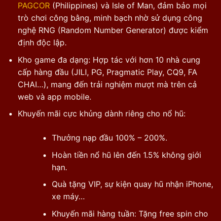
PAGCOR
(Philippines) và Isle of Man, đảm bảo mọi
trò chơi công bằng, minh bạch nhờ sử dụng công
nghệ RNG (Random Number Generator) được kiểm
định độc lập.
Kho game đa dạng: Hợp tác với hơn 10 nhà cung
cấp hàng đầu (JILI, PG, Pragmatic Play, CQ9, FA
CHAI…), mang đến trải nghiệm mượt mà trên cả
web và app mobile.
Khuyến mãi cực khủng dành riêng cho nổ hũ:
Thưởng nạp đầu 100% – 200%.
Hoàn tiền nổ hũ lên đến 1.5% không giới
hạn.
Quà tặng VIP, sự kiện quay hũ nhận iPhone,
xe máy…
Khuyến mãi hàng tuần: Tặng free spin cho