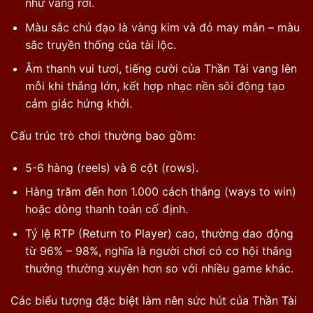
như vàng rơi.
Màu sắc chủ đạo là vàng kim và đỏ may mắn – màu
sắc truyền thống của tài lộc.
Âm thanh vui tươi, tiếng cười của Thần Tài vang lên
mỗi khi thắng lớn, kết hợp nhạc nền sôi động tạo
cảm giác hứng khởi.
Cấu trúc trò chơi thường bao gồm:
5-6 hàng (reels) và 6 cột (rows).
Hàng trăm đến hơn 1.000 cách thắng (ways to win)
hoặc dòng thanh toán cố định.
Tỷ lệ RTP (Return to Player) cao, thường dao động
từ 96% – 98%, nghĩa là người chơi có cơ hội thắng
thưởng thường xuyên hơn so với nhiều game khác.
Các biểu tượng đặc biệt làm nên sức hút của Thần Tài