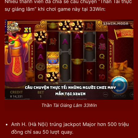
Nhiều thành viên đã chia sẻ câu chuyện “Thần Tài thực
sự giáng lâm” khi chơi game này tại 33Win:
Thần Tài Giáng Lâm 33Win
Anh H. (Hà Nội) trúng jackpot Major hơn 500 triệu
đồng chỉ sau 50 lượt quay.