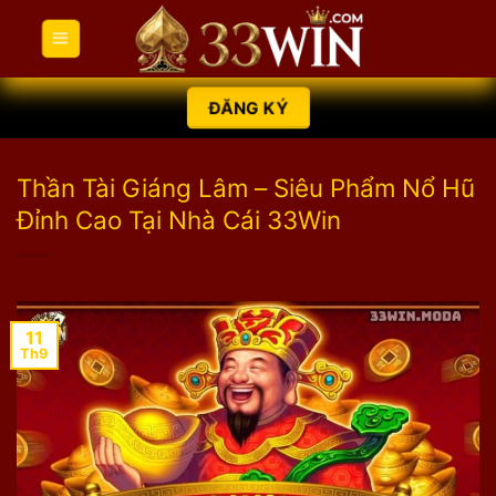
Chuyển
đến
nội
dung
ĐĂNG KÝ
Thần Tài Giáng Lâm – Siêu Phẩm Nổ Hũ
Đỉnh Cao Tại Nhà Cái 33Win
11
Th9