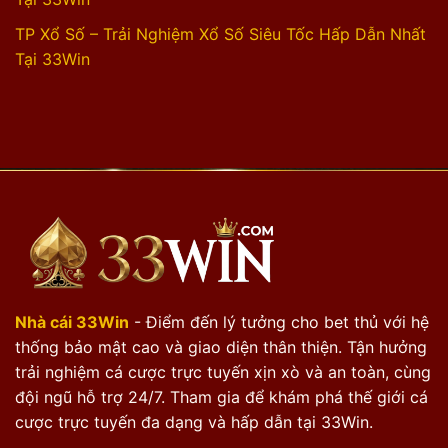
TP Xổ Số – Trải Nghiệm Xổ Số Siêu Tốc Hấp Dẫn Nhất
Tại 33Win
Nhà cái 33Win
- Điểm đến lý tưởng cho bet thủ với hệ
thống bảo mật cao và giao diện thân thiện. Tận hưởng
trải nghiệm cá cược trực tuyến xịn xò và an toàn, cùng
đội ngũ hỗ trợ 24/7. Tham gia để khám phá thế giới cá
cược trực tuyến đa dạng và hấp dẫn tại 33Win.