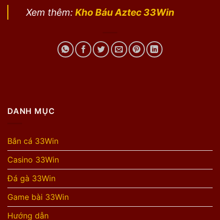
Xem thêm:
Kho Báu Aztec 33Win
DANH MỤC
Bắn cá 33Win
Casino 33Win
Đá gà 33Win
Game bài 33Win
Hướng dẫn