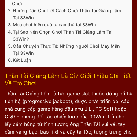
Chơi
Hướng Dẫn Chi Tiết Cách Chơi Thần Tài Giáng Lâm
Tại 33Win
Mẹo chơi hiệu quả từ cao thủ tại 33Win
Tại Sao Nên Chọn Chơi Thần Tài Giáng Lâm Tại
33Win?
Câu Chuyện Thực Tế: Những Người Chơi May Mắn
Tại 33Win
Kết Luận
Thần Tài Giáng Lâm Là Gì? Giới Thiệu Chi Tiết
Về Trò Chơi
Thần Tài Giáng Lâm là tựa game slot thuộc dòng nổ hũ
tiến bộ (progressive jackpot), được phát triển bởi các
nhà cung cấp game hàng đầu như JILI, PG Soft hoặc
CQ9 – những đối tác chiến lược của 33Win. Trò chơi
lấy cảm hứng từ hình tượng ông Thần Tài vui vẻ, tay
cầm vàng bạc, bao lì xì và cây tài lộc, tượng trưng cho