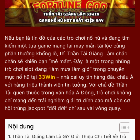
Nếu bạn là tín đồ của các trò chơi nổ hũ và đang tìm
kiếm một tựa game mang lại may mắn tài lộc cùng
phần thưởng khổng lồ, thì Thần Tài Giáng Lâm chắc
chắn sẽ khiến bạn “mê mẩn”. Đây là một trong những
trò chơi slot đang “làm mưa làm gió” trong chuyên
mục nổ hũ tại
33Win
– nhà cái uy tín hàng đầu châu Á
với hàng triệu thành viên tin tưởng. Với chủ đề Thần
Tài quen thuộc trong văn hóa Á Đông, trò chơi không
chỉ mang đến trải nghiệm giải trí đỉnh cao mà còn cơ
hội trúng jackpot “đổi đời” chỉ sau vài vòng quay.
Nội dung
Thần Tài Giáng Lâm Là Gì? Giới Thiệu Chi Tiết Về Trò